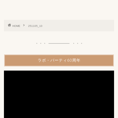
HOME
251105_10
ラボ・パーティ60周年
動
画
プ
レ
ー
ヤ
ー