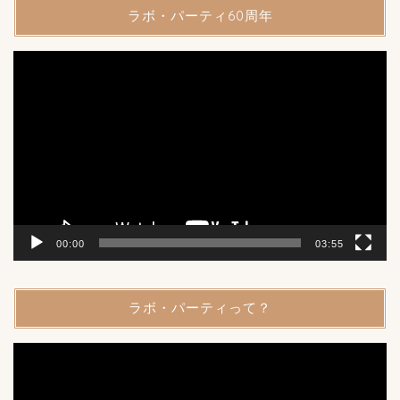
ラボ・パーティ60周年
動
画
プ
レ
ー
ヤ
ー
00:00
03:55
ラボ・パーティって？
動
画
プ