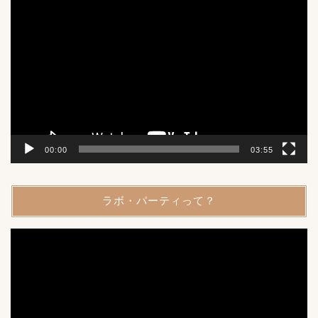
動
画
プ
レ
ー
ヤ
ー
00:00
03:55
ラボ・パーティって？
動
画
プ
レ
ー
ヤ