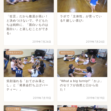
「狂言」だから敷居が高い！
ラボで「主体性」が育ってい
と決めつけないで。子どもた
る!! 嬉しい喜び♩
ちは純粋に、「面白いものは
面白い」と楽しむことができ
る♩
2019年7月26日
2019年7月26日
小学生グループ
幼児グループ
笑顔溢れる「おてがみ落と
"What a big turnip!"「かぶ」
し」と「発表会打ち上げパー
のセリフが自然と口から出
ティー♩」
た！
2019年7月19日
2019年7月19日
イベント報告
小学生グループ