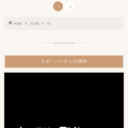
1
2
HOME
2019年
7月
ラボ・パーティ60周年
動
画
プ
レ
ー
ヤ
ー