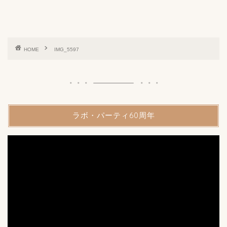
HOME
IMG_5597
ラボ・パーティ60周年
動
画
プ
レ
ー
ヤ
ー