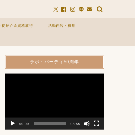
生徒紹介＆資格取得
活動内容・費用
ラボ・パーティ60周年
動
画
プ
レ
ー
ヤ
ー
00:00
03:55