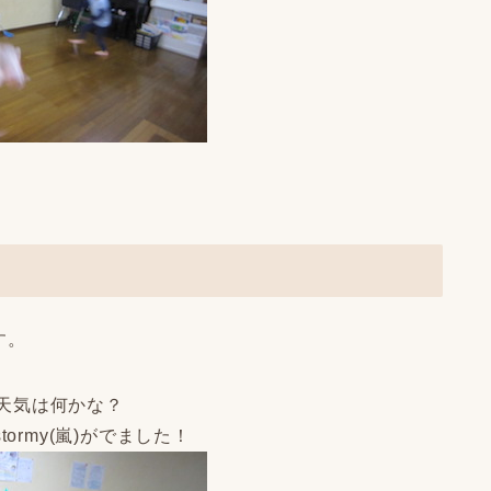
す。
天気は何かな？
stormy(嵐)がでました！