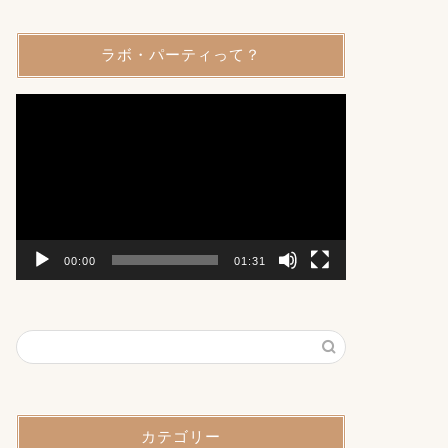
ラボ・パーティって？
動
画
プ
レ
ー
ヤ
ー
00:00
01:31
カテゴリー