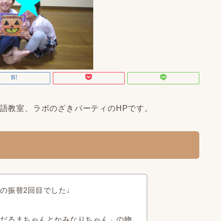
語教室、
ラボのざきパーティ
のHPです。
の振替2回目でした
♩
「だるまちゃんとかみなりちゃん」の物