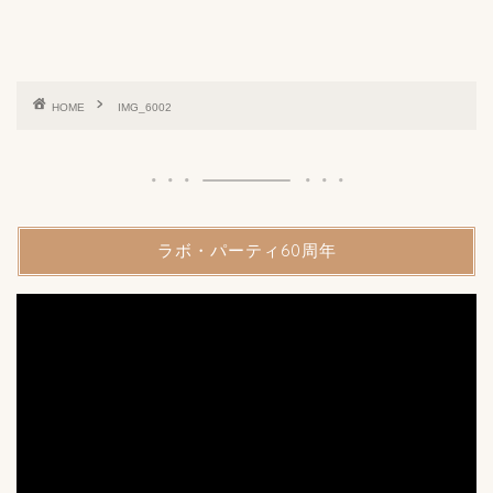
HOME
IMG_6002
ラボ・パーティ60周年
動
画
プ
レ
ー
ヤ
ー