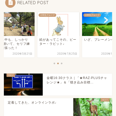
RELATED POST
生グループ
小学生グループ
小学生グループ
休み中も、しっかり
絵があってこその、ピー
いざ、ブレーメンへ
Dを聴いて、セリフ練
ター・ラビット♩
を頑張った！
2020年3月21日
2020年7月25日
2020年10
金曜16:30クラス｜「★RAZ-PLUSチャ
レンジ★」＆「聴き込み目標...
定着してきた、オンラインラボ♩