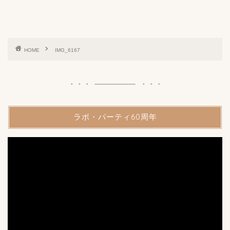
HOME
IMG_6167
ラボ・パーティ60周年
動
画
プ
レ
ー
ヤ
ー