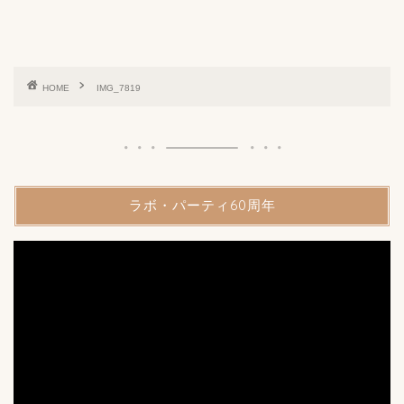
HOME
IMG_7819
ラボ・パーティ60周年
動
画
プ
レ
ー
ヤ
ー