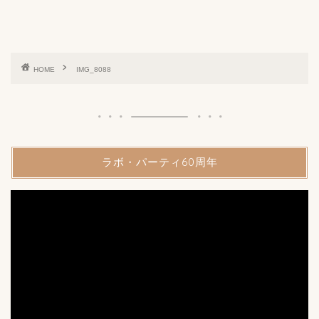
HOME
IMG_8088
ラボ・パーティ60周年
動
画
プ
レ
ー
ヤ
ー