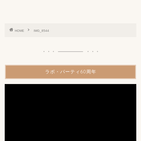
HOME
IMG_8544
ラボ・パーティ60周年
動
画
プ
レ
ー
ヤ
ー