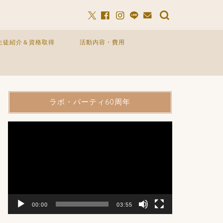
生徒紹介＆資格取得
活動内容・費用
ラボ・パーティ60周年
動
画
プ
レ
ー
ヤ
ー
00:00
03:55