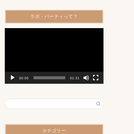
ラボ・パーティって？
動
画
プ
レ
ー
ヤ
ー
00:00
01:31
カテゴリー