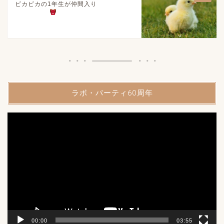
ピカピカの1年生が仲間入り
ラボ・パーティ60周年
動
画
プ
レ
ー
ヤ
ー
00:00
03:55