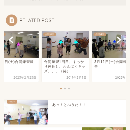
RELATED POST
練習
合同練習
合同練習
25日(土)合同練習報
合同練習1回目。すっか
3月11日(土)合同練
り仲良し♩わんぱくキッ
告
ズ、、、（笑）
2023年2月25日
2019年2月9日
2023年3
あっ！とぷうだ！！