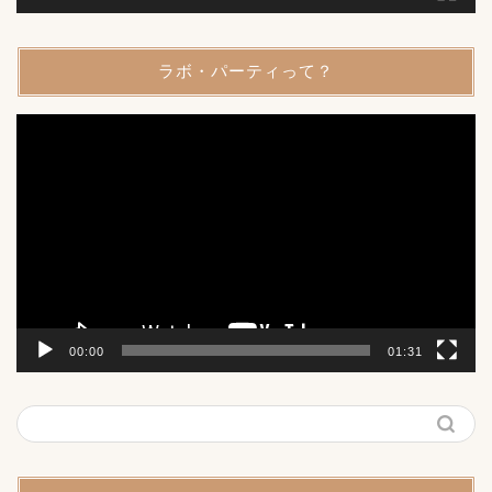
ラボ・パーティって？
動
画
プ
レ
ー
ヤ
ー
00:00
01:31