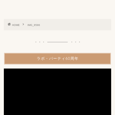
HOME
IMG_8586
ラボ・パーティ60周年
動
画
プ
レ
ー
ヤ
ー