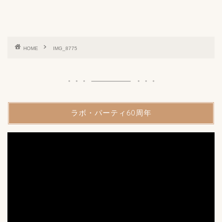
HOME
IMG_8775
ラボ・パーティ60周年
動
画
プ
レ
ー
ヤ
ー