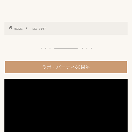
HOME
IMG_9167
ラボ・パーティ60周年
動
画
プ
レ
ー
ヤ
ー