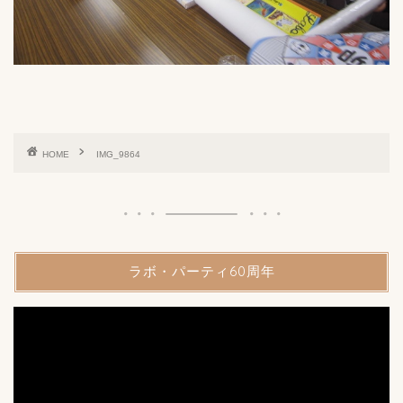
HOME
IMG_9864
ラボ・パーティ60周年
動
画
プ
レ
ー