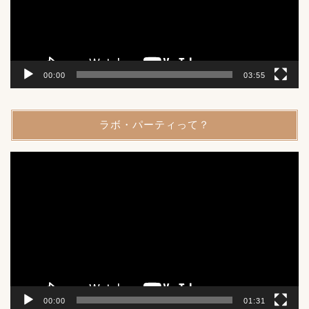
ヤ
ー
00:00
03:55
ラボ・パーティって？
動
画
プ
レ
ー
ヤ
ー
00:00
01:31