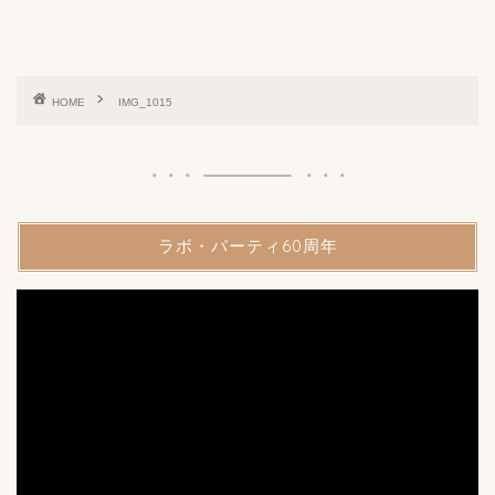
HOME
IMG_1015
ラボ・パーティ60周年
動
画
プ
レ
ー
ヤ
ー