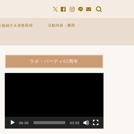
生徒紹介＆資格取得
活動内容・費用
ラボ・パーティ60周年
動
画
プ
レ
ー
ヤ
ー
00:00
03:55