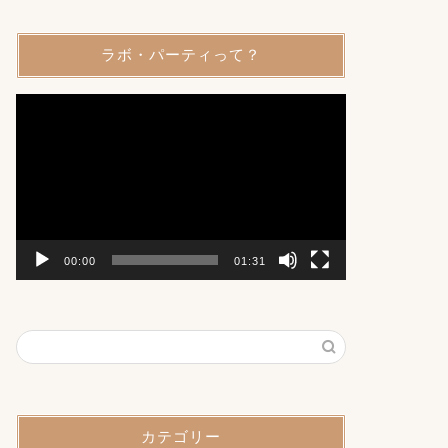
ラボ・パーティって？
動
画
プ
レ
ー
ヤ
ー
00:00
01:31
カテゴリー