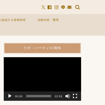
生徒紹介＆資格取得
活動内容・費用
ラボ・パーティ60周年
動
画
プ
レ
ー
ヤ
ー
00:00
03:55