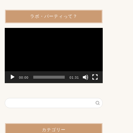
ラボ・パーティって？
動
画
プ
レ
ー
ヤ
ー
00:00
01:31
カテゴリー