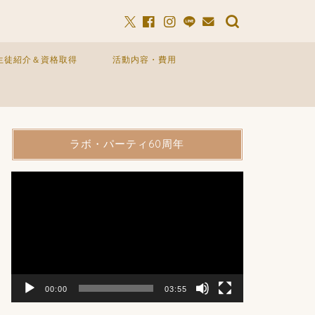
生徒紹介＆資格取得
活動内容・費用
ラボ・パーティ60周年
動
画
プ
レ
ー
ヤ
ー
00:00
03:55