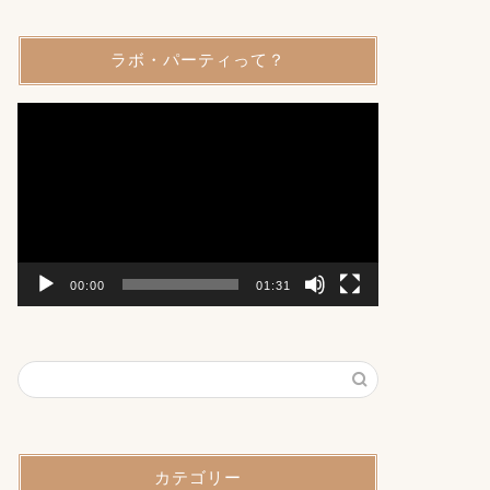
ラボ・パーティって？
動
画
プ
レ
ー
ヤ
ー
00:00
01:31
カテゴリー