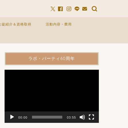
生徒紹介＆資格取得
活動内容・費用
ラボ・パーティ60周年
動
画
プ
レ
ー
ヤ
ー
00:00
03:55