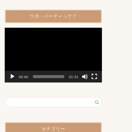
ラボ・パーティって？
動
画
プ
レ
ー
ヤ
ー
00:00
01:31
カテゴリー