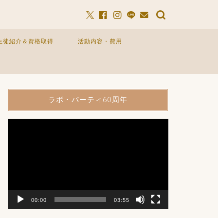
生徒紹介＆資格取得
活動内容・費用
ラボ・パーティ60周年
動
画
プ
レ
ー
ヤ
ー
00:00
03:55