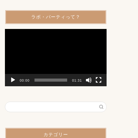
ラボ・パーティって？
動
画
プ
レ
ー
ヤ
ー
00:00
01:31
カテゴリー