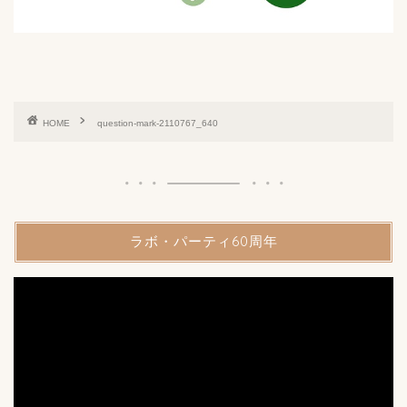
HOME
question-mark-2110767_640
ラボ・パーティ60周年
動
画
プ
レ
ー
ヤ
ー