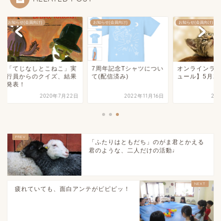
らせ(会員向け)
お知らせ(会員向け)
お知らせ(会員向け)
てじなしとこねこ」実
7周年記念Tシャツについ
オンラインラボ【 ス
員からのクイズ、結果
て(配信済み)
ュール】5月25日更
表！
2020年7月22日
2022年11月16日
2020年5月
「ふたりはともだち」のがま君とかえる
君のような、二人だけの活動♩
疲れていても、面白アンテがピピピッ！