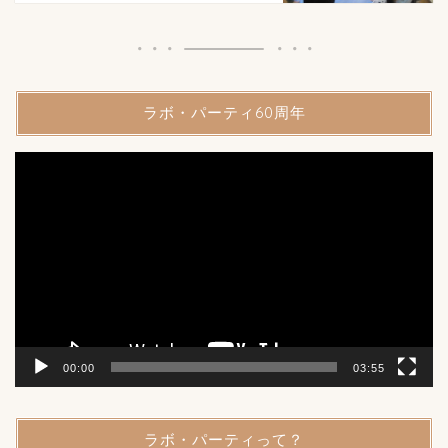
ラボ・パーティ60周年
動
画
プ
レ
ー
ヤ
ー
00:00
03:55
ラボ・パーティって？